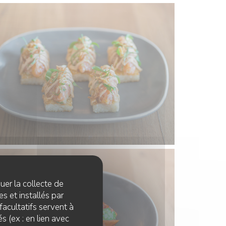
quer la collecte de
s et installés par
facultatifs servent à
s (ex : en lien avec