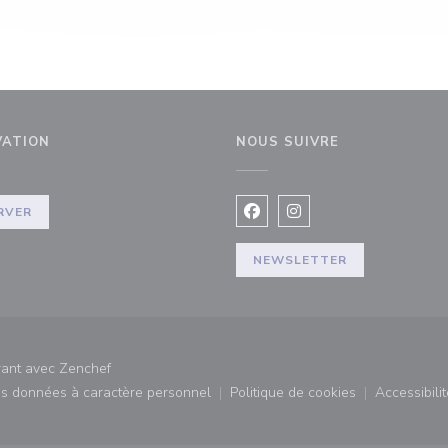
VATION
NOUS SUIVRE
fenêtre))
RVER
Facebook ((ouvre une nouvel
Instagram ((ouvre une 
NEWSLETTER
((ouvre une nouvelle fenêtre))
rant avec
Zenchef
des données à caractère personnel
Politique de cookies
Accessibilit
)
((ouvre une nouvelle fenêtre))
((ouvre une nouvelle fe
((ouv