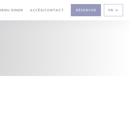
UVRE UNE NOUVELLE FENÊTRE))
((OUVRE UNE NOUVELLE FENÊTRE))
MENU DINER
ACCÈS/CONTACT
RÉSERVER
FR