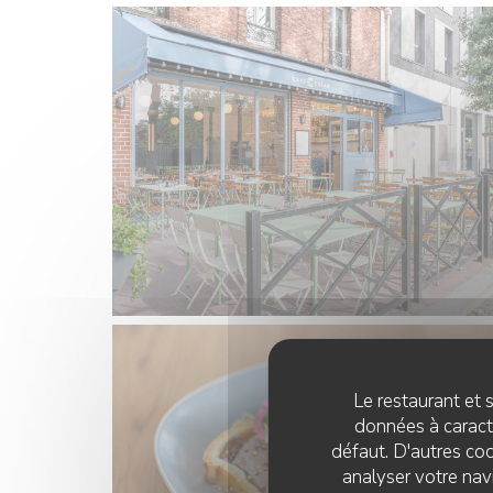
Le restaurant et s
données à caractè
défaut. D'autres coo
analyser votre navi