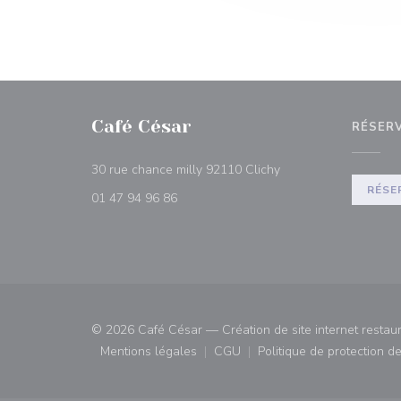
Café César
RÉSER
((ouvre une nouvelle 
30 rue chance milly 92110 Clichy
RÉSE
01 47 94 96 86
© 2026 Café César — Création de site internet restau
Mentions légales
CGU
Politique de protection 
((ouvre une nouvelle fenêtre))
((ouvre une nouvelle fenêtre)