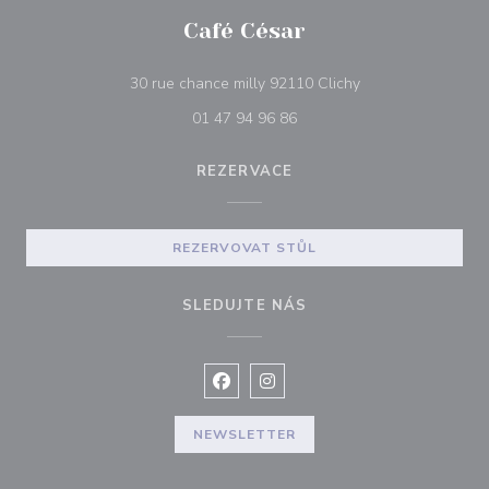
Café César
((otevře se v nové
30 rue chance milly 92110 Clichy
01 47 94 96 86
REZERVACE
REZERVOVAT STŮL
SLEDUJTE NÁS
Facebook ((otevře se v novém okně
Instagram ((otevře se v nové
NEWSLETTER