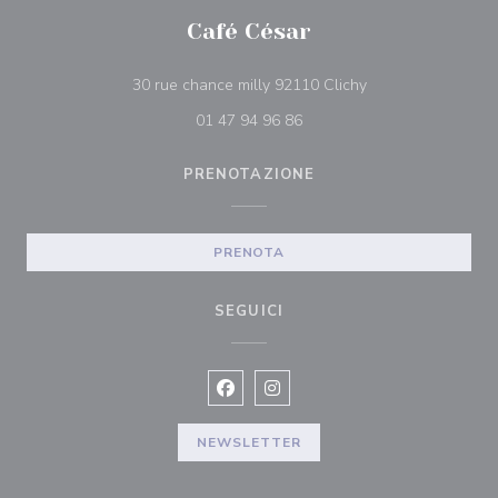
Café César
((apre una nuova fi
30 rue chance milly 92110 Clichy
01 47 94 96 86
PRENOTAZIONE
PRENOTA
SEGUICI
Facebook ((apre una nuova finestra)
Instagram ((apre una nuova fi
NEWSLETTER