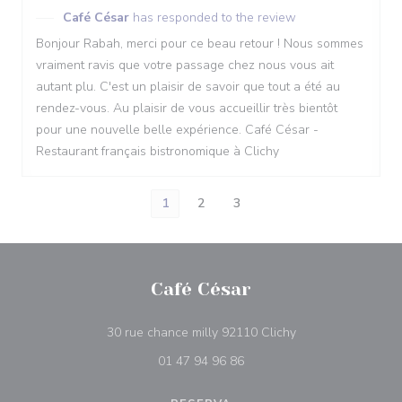
Café César
has responded to the review
Bonjour Rabah, merci pour ce beau retour ! Nous sommes
vraiment ravis que votre passage chez nous vous ait
autant plu. C'est un plaisir de savoir que tout a été au
rendez-vous. Au plaisir de vous accueillir très bientôt
pour une nouvelle belle expérience. Café César -
Restaurant français bistronomique à Clichy
1
2
3
Café César
((abre numa nova j
30 rue chance milly 92110 Clichy
01 47 94 96 86