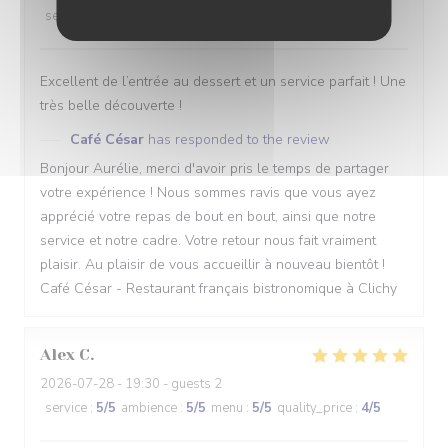
service
:
5
/5
ambience
:
5
/5
menu
:
5
/5
quality_price
:
4
/5
Excellent de l’entrée au dessert et un service parfait ! Une
très belle découverte !
Café César
has responded to the review
Bonjour Aurélie, merci d'avoir pris le temps de partager
votre expérience ! Nous sommes ravis que vous ayez
apprécié votre repas de bout en bout, ainsi que notre
service et notre cadre. Votre retour nous fait vraiment
plaisir. Au plaisir de vous accueillir à nouveau bientôt !
Café César - Restaurant français bistronomique à Clichy
Alex
C
2026-07-28
- 19:30 - guests 2
service
:
5
/5
ambience
:
5
/5
menu
:
5
/5
quality_price
:
4
/5