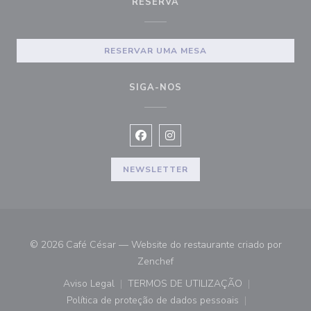
RESERVA
RESERVAR UMA MESA
SIGA-NOS
Facebook ((abre numa nova janela))
Instagram ((abre numa nova ja
NEWSLETTER
© 2026 Café César — Website do restaurante criado por
((abre numa nova janela))
Zenchef
Aviso Legal
TERMOS DE UTILIZAÇÃO
((abre numa nova janela))
((abre numa nova janela))
Política de proteção de dados pessoais
((abre numa nova janela))