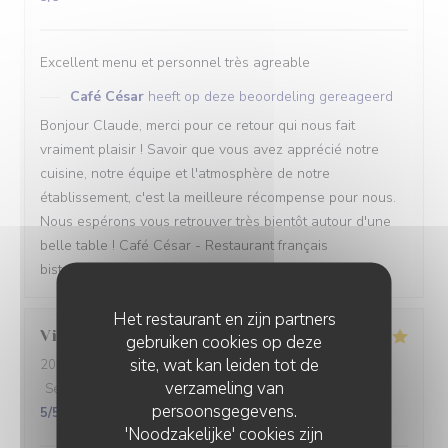
Excellent menu et personnel très agreable
Café César
heeft op deze beoordeling gereageerd
Bonjour Claude, merci pour ce retour qui nous fait
vraiment plaisir ! Savoir que vous avez apprécié notre
cuisine, notre équipe et l'atmosphère de notre
établissement, c'est la meilleure récompense pour nous.
Nous espérons vous retrouver très bientôt autour d'une
belle table ! Café César - Restaurant français
bistronomique à Clichy
Het restaurant en zijn partners
Vincent
B
gebruiken cookies op deze
site, wat kan leiden tot de
2026-07-31
- 20:15 - Gasten 2
verzameling van
Service
:
5
/5
Atmosfeer
:
5
/5
Keuken
:
5
/5
Kwaliteit / Prijs
:
persoonsgegevens.
5
/5
'Noodzakelijke' cookies zijn