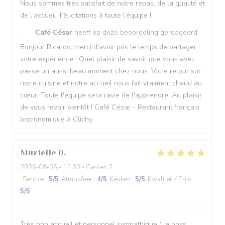
Nous sommes très satisfait de notre repas, de la qualité et
de l’accueil. Félicitations à toute l’équipe !
Café César
heeft op deze beoordeling gereageerd
Bonjour Ricardo, merci d'avoir pris le temps de partager
votre expérience ! Quel plaisir de savoir que vous avez
passé un aussi beau moment chez nous. Votre retour sur
notre cuisine et notre accueil nous fait vraiment chaud au
cœur. Toute l'équipe sera ravie de l'apprendre. Au plaisir
de vous revoir bientôt ! Café César - Restaurant français
bistronomique à Clichy
Murielle
D
2026-08-05
- 12:30 - Gasten 2
Service
:
5
/5
Atmosfeer
:
4
/5
Keuken
:
5
/5
Kwaliteit / Prijs
:
5
/5
Très bon accueil et personnel sympathique ( le boss