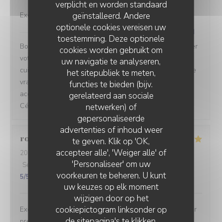
verplicht en worden standaard
geïnstalleerd. Andere
Excellent tant pour le service que ppir la cuisine
optionele cookies vereisen uw
Café César
heeft op deze beoordeling gereageerd
toestemming. Deze optionele
Bonjour Bateman, merci d'avoir pris le temps de partager
cookies worden gebruikt om
votre expérience ! Savoir que tout vous a plu, de la
uw navigatie te analyseren,
cuisine à l'ambiance en passant par le service, c'est une
het sitepubliek te meten,
vraie joie pour toute notre équipe. Au plaisir de vous
functies te bieden (bijv.
accueillir à nouveau pour un moment gourmand. Café
gerelateerd aan sociale
César - Restaurant français bistronomique à Clichy
netwerken) of
gepersonaliseerde
CAFÉ CÉSAR
advertenties of inhoud weer
robert
S
te geven. Klik op 'OK,
accepteer alle', 'Weiger alle' of
2026-07-30
- 19:15 - Gasten 2
'Personaliseer' om uw
Service
:
5
/5
Atmosfeer
:
5
/5
Keuken
:
5
/5
Kwaliteit / Prijs
:
voorkeuren te beheren. U kunt
5
/5
uw keuzes op elk moment
wijzigen door op het
cookiepictogram linksonder op
Excellent dîner. Accueil charmant. Une adresse a garder
de sitepagina's te klikken.
précieusement.