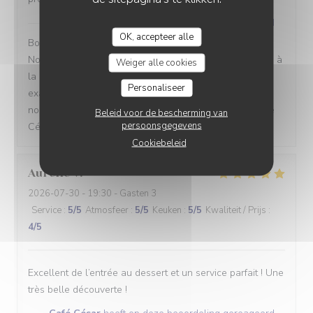
Café César
heeft op deze beoordeling gereageerd
OK, accepteer alle
Bonjour Sarloveze, Merci pour ce retour si généreux !
Nous sommes vraiment heureux que cette soirée ait été à
Weiger alle cookies
la hauteur de vos attentes, sur tous les points. C'est
Personaliseer
exactement ce que nous cherchons à offrir à chacun de
nos convives. Au plaisir de vous retrouver bientôt ! Café
Beleid voor de bescherming van
persoonsgegevens
César - Restaurant français bistronomique à Clichy
Cookiebeleid
Aurélie
V
2026-07-30
- 19:30 - Gasten 3
Service
:
5
/5
Atmosfeer
:
5
/5
Keuken
:
5
/5
Kwaliteit / Prijs
:
4
/5
Excellent de l’entrée au dessert et un service parfait ! Une
très belle découverte !