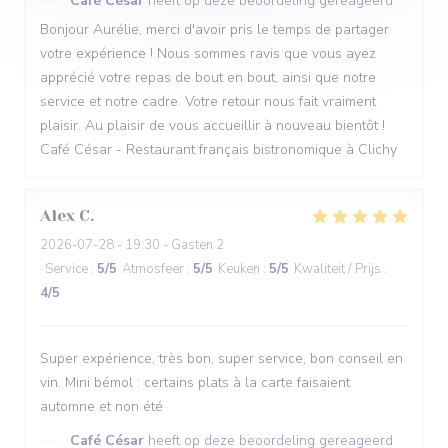
Café César
heeft op deze beoordeling gereageerd
Bonjour Aurélie, merci d'avoir pris le temps de partager
votre expérience ! Nous sommes ravis que vous ayez
apprécié votre repas de bout en bout, ainsi que notre
service et notre cadre. Votre retour nous fait vraiment
plaisir. Au plaisir de vous accueillir à nouveau bientôt !
Café César - Restaurant français bistronomique à Clichy
Alex
C
2026-07-28
- 19:30 - Gasten 2
Service
:
5
/5
Atmosfeer
:
5
/5
Keuken
:
5
/5
Kwaliteit / Prijs
:
4
/5
Super expérience, très bon, super service, bon conseil en
vin. Mini bémol : certains plats à la carte faisaient
automne et non été
Café César
heeft op deze beoordeling gereageerd