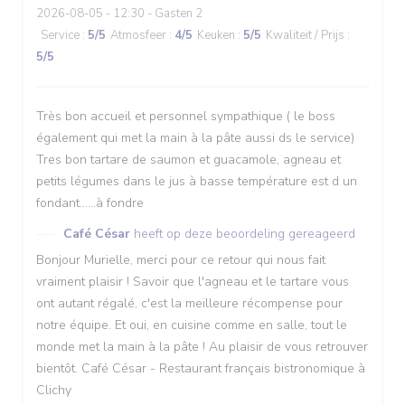
2026-08-05
- 12:30 - Gasten 2
Service
:
5
/5
Atmosfeer
:
4
/5
Keuken
:
5
/5
Kwaliteit / Prijs
:
5
/5
Très bon accueil et personnel sympathique ( le boss
également qui met la main à la pâte aussi ds le service)
Tres bon tartare de saumon et guacamole, agneau et
petits légumes dans le jus à basse température est d un
fondant......à fondre
Café César
heeft op deze beoordeling gereageerd
Bonjour Murielle, merci pour ce retour qui nous fait
vraiment plaisir ! Savoir que l'agneau et le tartare vous
ont autant régalé, c'est la meilleure récompense pour
notre équipe. Et oui, en cuisine comme en salle, tout le
monde met la main à la pâte ! Au plaisir de vous retrouver
bientôt. Café César - Restaurant français bistronomique à
Clichy