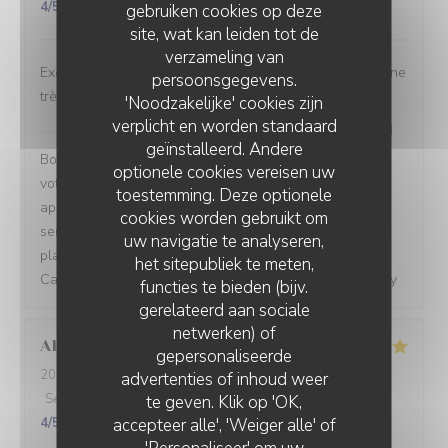
4
/5
gebruiken cookies op deze
site, wat kan leiden tot de
verzameling van
Excellent de l’entrée au dessert et un service parfait ! Une
persoonsgegevens.
très belle découverte !
'Noodzakelijke' cookies zijn
verplicht en worden standaard
Café César
heeft op deze beoordeling gereageerd
geïnstalleerd. Andere
Bonjour Aurélie, merci d'avoir pris le temps de partager
optionele cookies vereisen uw
votre expérience ! Nous sommes ravis que vous ayez
toestemming. Deze optionele
apprécié votre repas de bout en bout, ainsi que notre
cookies worden gebruikt om
service et notre cadre. Votre retour nous fait vraiment
uw navigatie te analyseren,
plaisir. Au plaisir de vous accueillir à nouveau bientôt !
het sitepubliek te meten,
Café César - Restaurant français bistronomique à Clichy
functies te bieden (bijv.
gerelateerd aan sociale
netwerken) of
Alex
C
gepersonaliseerde
CAFÉ CÉSAR
2026-07-28
- 19:30 - Gasten 2
advertenties of inhoud weer
Service
:
5
/5
Atmosfeer
:
5
/5
Keuken
:
5
/5
Kwaliteit / Prijs
:
te geven. Klik op 'OK,
accepteer alle', 'Weiger alle' of
4
/5