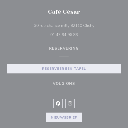
Café César
((opent in een nie
30 rue chance milly 92110 Clichy
01 47 94 96 86
RESERVERING
RESERVEER EEN TAFEL
VOLG ONS
Facebook ((opent in een nieuw vens
Instagram ((opent in een nieu
NIEUWSBRIEF